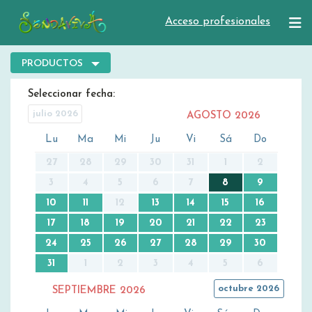
Acceso profesionales
PRODUCTOS
Seleccionar fecha
julio 2026
AGOSTO
2026
Lu
Ma
Mi
Ju
Vi
Sá
Do
27
28
29
30
31
1
2
3
4
5
6
7
8
9
10
11
12
13
14
15
16
17
18
19
20
21
22
23
24
25
26
27
28
29
30
31
1
2
3
4
5
6
octubre 2026
SEPTIEMBRE
2026