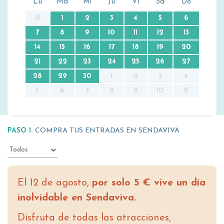
Lu
Ma
Mi
Ju
Vi
Sá
Do
31
1
2
3
4
5
6
7
8
9
10
11
12
13
14
15
16
17
18
19
20
21
22
23
24
25
26
27
28
29
30
1
2
3
4
5
6
7
8
9
10
11
PASO 1.
COMPRA TUS ENTRADAS EN SENDAVIVA
El 12 de agosto,
por solo 5 € vive un día
inolvidable en Sendaviva.
Disfruta de todas las atracciones,