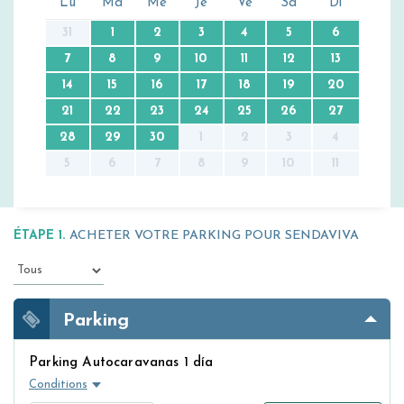
Lu
Ma
Me
Je
Ve
Sa
Di
31
1
2
3
4
5
6
7
8
9
10
11
12
13
14
15
16
17
18
19
20
21
22
23
24
25
26
27
28
29
30
1
2
3
4
5
6
7
8
9
10
11
ÉTAPE 1.
ACHETER VOTRE PARKING POUR SENDAVIVA
Parking
Parking Autocaravanas 1 día
Conditions