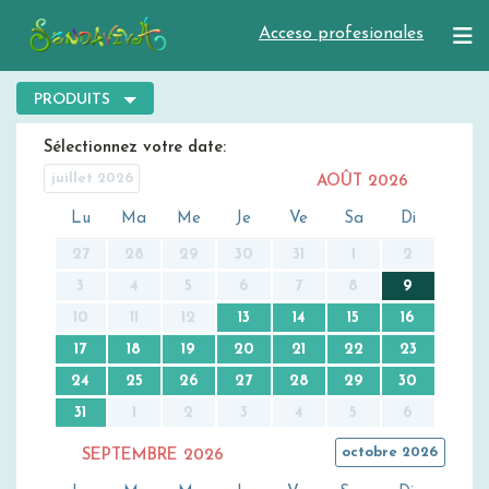
Acceso profesionales
PRODUITS
Sélectionnez votre date
juillet 2026
AOÛT
2026
Lu
Ma
Me
Je
Ve
Sa
Di
27
28
29
30
31
1
2
3
4
5
6
7
8
9
10
11
12
13
14
15
16
17
18
19
20
21
22
23
24
25
26
27
28
29
30
31
1
2
3
4
5
6
octobre 2026
SEPTEMBRE
2026