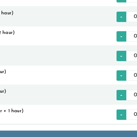
 haur)
-
2 haur)
-
-
ur)
-
ur)
-
r + 1 haur)
-