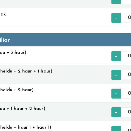
eak
-
liar
du + 3 haur)
-
heldu + 2 haur + 1 haur)
-
 heldu + 2 haur)
-
du + 1 haur + 2 haur)
-
heldu + haur 1 + haur 1)
-