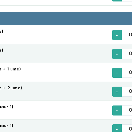
e)
-
e)
-
e + 1 ume)
-
e + 2 ume)
-
aur 1)
-
aur 1)
-