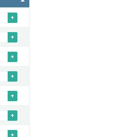
+
+
+
+
+
+
+