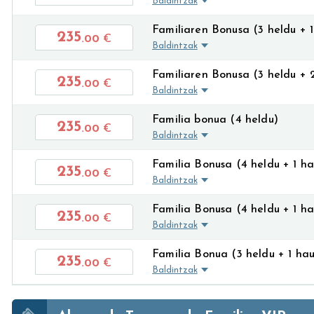
Baldintzak
Familiaren Bonusa (3 heldu + 1
235
.00
€
Baldintzak
Familiaren Bonusa (3 heldu + 
235
.00
€
Baldintzak
Familia bonua (4 heldu)
235
.00
€
Baldintzak
Familia Bonusa (4 heldu + 1 ha
235
.00
€
Baldintzak
Familia Bonusa (4 heldu + 1 ha
235
.00
€
Baldintzak
Familia Bonua (3 heldu + 1 hau
235
.00
€
Baldintzak