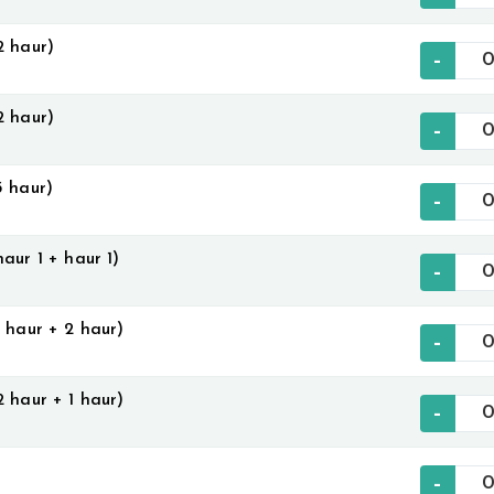
2 haur)
-
2 haur)
-
3 haur)
-
aur 1 + haur 1)
-
 haur + 2 haur)
-
 haur + 1 haur)
-
-