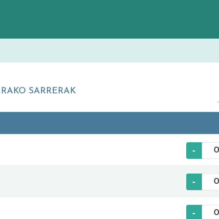
RAKO SARRERAK
-
-
-