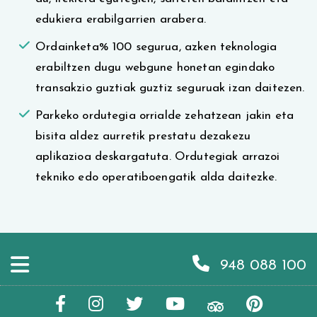
edukiera erabilgarrien arabera.
Ordainketa% 100 segurua, azken teknologia
erabiltzen dugu webgune honetan egindako
transakzio guztiak guztiz seguruak izan daitezen.
Parkeko ordutegia orrialde zehatzean jakin eta
bisita aldez aurretik prestatu dezakezu
aplikazioa deskargatuta. Ordutegiak arrazoi
tekniko edo operatiboengatik alda daitezke.
948 088 100