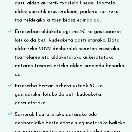
duzu aldez aurretik txartela linean. Txartela
aldez aurretik erosterakoan, parkera sartzeko
txarteldegiko kutxen bidez egingo da.
Erreserban aldaketa egitea 3€-ko gastuarekin
lotuko da beti, kudeaketa gastuetarako. Data
aldatzeko 2022 denboraldi honetan erositako
txartelaren eta aldaketarako aukeratutako
dataren tasaren arteko aldea ordaindu beharko
da.
Erreserba bertan behera uzteak 5€-ko
gastuarekin lotuko du beti, kudeaketa
gastuetarako.
Sarrerak hautatutako datarako edo
denboraldiko beste edozein egunetarako balioko
du, irekiera egutegien, sarreren baldintzen eta