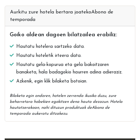
Aurkitu zure hotela bertara joatekoAbono de
temporada
Goiko aldean dagoen bilatzailea erabiliz:
Hautatu hotelera sartzeko data.
Hautatu hoteletik irteera data.
Hautatu gela-kopurua eta gela bakoitzaren
banaketa, hala badagokio haurren adina adieraziz.
Azkenik, egin klik bilaketa botoian.
Bilaketa egin ondoren, hotelen zerrenda ikusiko duzu, zure
beharretara hobekien egokitzen dena hauta dezazun. Hotela
hautatzerakoan, nahi dituzun produktuak deAbono de
temporada aukeratu ditzakezu.