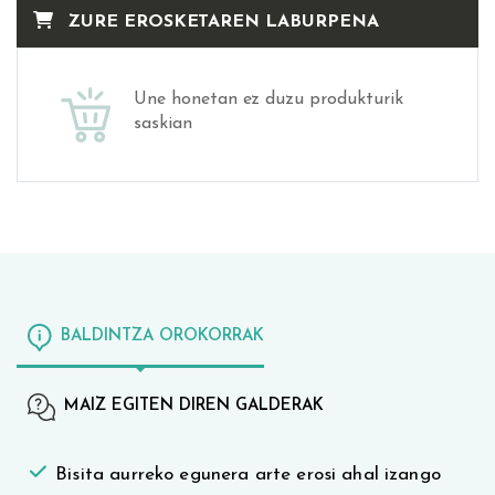
ZURE EROSKETAREN LABURPENA
Une honetan ez duzu produkturik
saskian
BALDINTZA OROKORRAK
MAIZ EGITEN DIREN GALDERAK
Bisita aurreko egunera arte erosi ahal izango