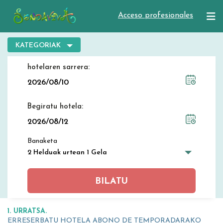
Acceso profesionales
KATEGORIAK
hotelaren sarrera
Begiratu hotela
Banaketa
2 Helduak urtean 1 Gela
BILATU
1. URRATSA.
ERRESERBATU HOTELA ABONO DE TEMPORADARAKO